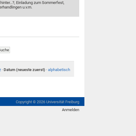
 hinter...?, Einladung zum Sommerfest,
erhandlingen u.v.m.
z
·
Datum (neueste zuerst)
·
alphabetisch
Copyright ©
2026
Universität Freiburg
Anmelden