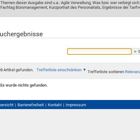
Themen dieser Ausgabe sind u.a.: Agile Verwaltung, Was bzw. wer verbirgt sich
Fachtag Büromanagement, Kurzportrait des Personalrats, Ergebnisse der Tarifv
uchergebnisse
0
Artikel gefunden.
Trefferliste einschränken
Trefferliste sortieren
Relevan
Es wurde nichts gefunden.
bersicht
Barrierefreiheit
Kontakt
Impressum